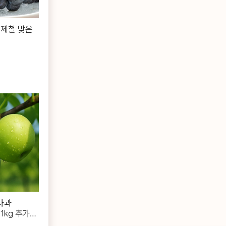
 제철 맞은
사과
1kg 추가증