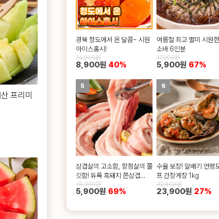
경북 청도에서 온 달콤~ 시원
여름철 최고 별미 시원한
아이스홍시!
소바 6인분
14,900원
17,900원
8,900원
40%
5,900원
67%
5
6
내산 프리미
삼겹살의 고소함, 항정살의 쫄
수율 보장! 알배기 연평
깃함! 듀록 흑돼지 쫀삼겹
프 간장게장 1kg
18,900원
32,900원
500g
5,900원
69%
23,900원
27%