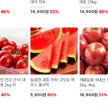
대석 자두
마토 1.5kg
27,900원
24,900원
46%
18,900원
32%
14,900원
40
민 건강 간식! 대
달콤한 과즙 가득! 고당도 하
새콤달콤 국내산 
 2kg 외
우스 꿀수박
2kg, 4kg
16,900원
23,900원
40%
5,900원
65%
18,900원
21%