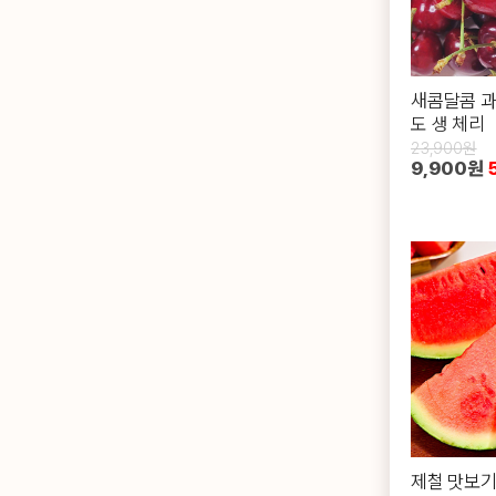
새콤달콤 과
도 생 체리
23,900원
9,900원
제철 맛보기