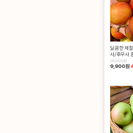
달콤한 제철
사/후무사 
18,900원
9,900원