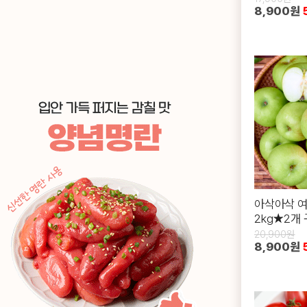
8,900원
아삭아삭 여
2kg★2개 
정
20,900원
8,900원