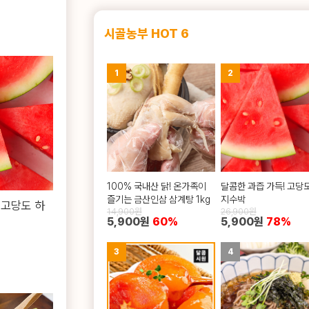
시골농부 HOT 6
1
2
100% 국내산 닭! 온가족이
달콤한 과즙 가득! 고당
즐기는 금산인삼 삼계탕 1kg
지수박
 고당도 하
14,900원
26,900원
5,900원
60%
5,900원
78%
3
4