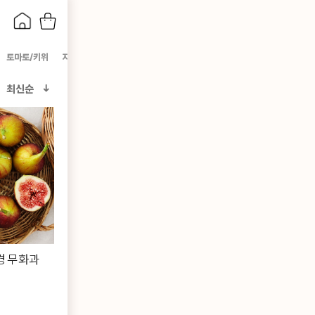
토마토/키위
자몽/레몬
기타과일
최신순
경 무화과