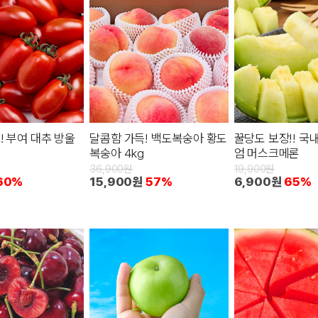
! 부여 대추 방울
달콤함 가득! 백도복숭아 황도
꿀당도 보장!! 국
복숭아 4kg
엄 머스크메론
36,900원
19,900원
60%
15,900원
57%
6,900원
65%