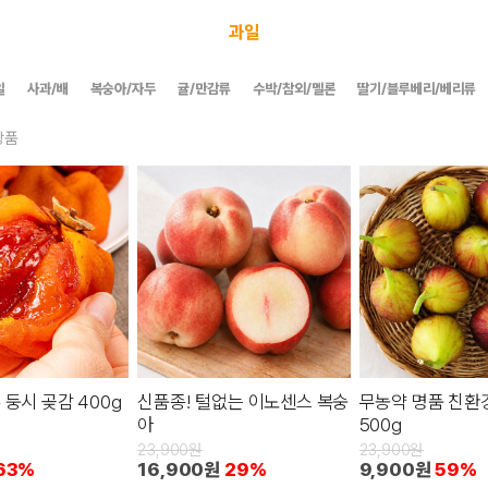
과일
일
사과/배
복숭아/자두
귤/만감류
수박/참외/멜론
딸기/블루베리/베리류
상품
 둥시 곶감 400g
신품종! 털없는 이노센스 복숭
무농약 명품 친환
아
500g
23,900원
23,900원
63%
16,900원
29%
9,900원
59%