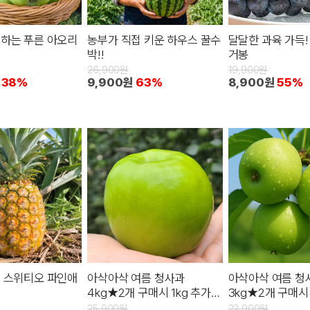
하는 푸른 아오리
농부가 직접 키운 하우스 꿀수
달달한 과육 가득!
박!!
거봉
26,900원
19,900원
38%
9,900원
63%
8,900원
55%
 스위티오 파인애
아삭아삭 여름 청사과
아삭아삭 여름 청
4kg★2개 구매시 1kg 추가증
3kg★2개 구매시 
정
정
25,900원
22,900원