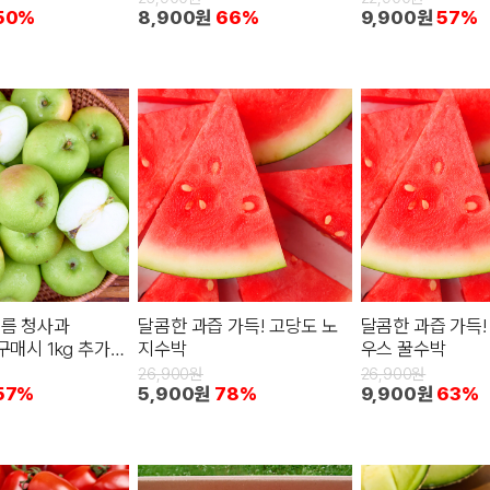
50%
8,900원
66%
9,900원
57%
름 청사과
달콤한 과즙 가득! 고당도 노
달콤한 과즙 가득!
구매시 1kg 추가증
지수박
우스 꿀수박
26,900원
26,900원
57%
5,900원
78%
9,900원
63%