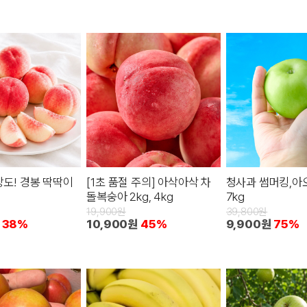
당도! 경봉 딱딱이
[1초 품절 주의] 아삭아삭 차
청사과 썸머킹,아
돌복숭아 2kg, 4kg
7kg
19,900원
39,800원
38%
10,900원
45%
9,900원
75%