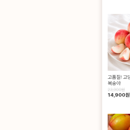
고품질! 고
복숭아
23,900원
14,900원