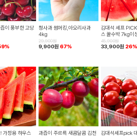
즙이 풍부한 고당
청사과 썸머킹,아오리사과
김대석 셰프 PICK
4kg
스 꿀수박 7kg이
29,900원
45,900원
59%
9,900원
67%
33,900원
26
! 가정용 하우스
과즙이 주르륵 새콤달콤 김천
김대석셰프pick 