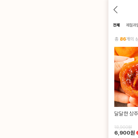
전체
제철과
총
86
개의 
달달한 상주
18,900원
6,900원