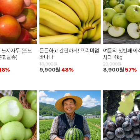
 노지자두 (포모
든든하고 간편하게! 프리미엄
여름의 첫번째 아
혼합발송)
바나나
사과 4kg
18,900원
20,900원
48%
9,900원
48%
8,900원
57%