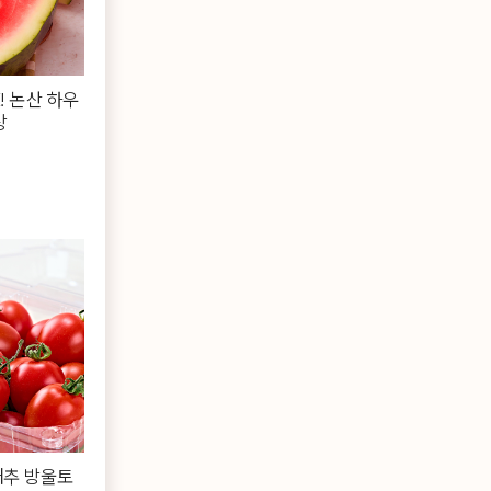
! 논산 하우
상
%
대추 방울토