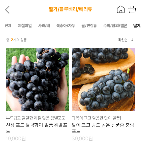
딸기/블루베리/베리류
전체
제철과일
사과/배
복숭아/자두
귤/만감류
수박/참외/멜론
딸기
총
2
개의 상품
최신순
부드럽고 달달한 제철 맞은 캠벨포도
과육이 크고 달콤한 맛이 일품!
신상 포도 달콤함이 일품 캠벨포
알이 크고 당도 높은 신품종 충랑
도
포도
19,900원
39,900원