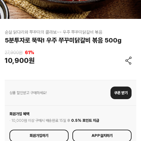
순살 닭다리와 쭈꾸미의 콜라보~~ 우주 쭈꾸미닭갈비 볶음
5분투자로 뚝딱! 우주 쭈꾸미닭갈비 볶음 500g
27,900원
61
%
10,900원
상품 할인받고 구매하세요!
쿠폰 받기
회원가입 혜택
· 10,000원 이상 구매시 배송완료 15일 후
0.5% 포인트 지급
회원가입하기
APP설치하기