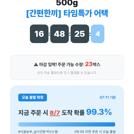
500g
[간편한끼] 타임특가 어택
16
48
22
8
:
:
:
23
⚠️ 마감 임박! 주문 가능 수량:
박스
산지 직송 물량으로 조기 품절될 수 있습니다.
오늘 출발 확정
07:11 기준
99.3%
지금 주문 시
8/7
도착 확률
#시골농부_실시간분석시스템
08:30 이전 주문 시 오늘 출발