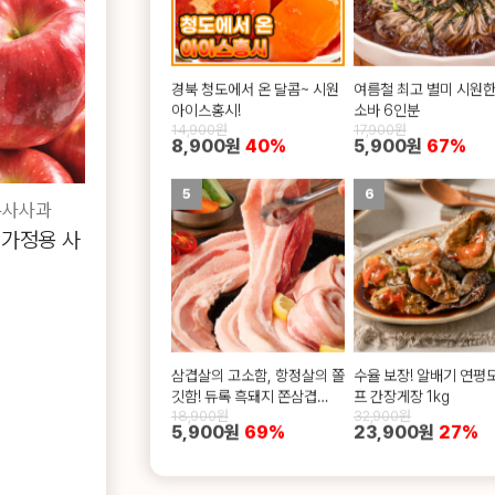
경북 청도에서 온 달콤~ 시원
여름철 최고 별미 시원한
아이스홍시!
소바 6인분
14,900원
17,900원
8,900원
40%
5,900원
67%
5
6
부사사과
 가정용 사
삼겹살의 고소함, 항정살의 쫄
수율 보장! 알배기 연평
깃함! 듀록 흑돼지 쫀삼겹
프 간장게장 1kg
18,900원
32,900원
500g
5,900원
69%
23,900원
27%