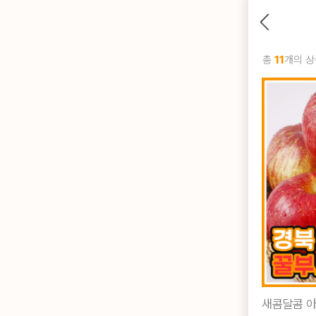
총
11
개의 상
새콤달콤 아