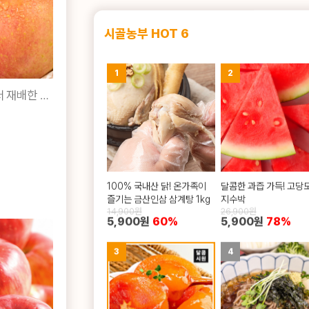
시골농부 HOT 6
1
2
새콤달콤~사과로 유명한 경북에서 재배한 부사사과!
100% 국내산 닭! 온가족이
달콤한 과즙 가득! 고당
즐기는 금산인삼 삼계탕 1kg
지수박
14,900원
26,900원
5,900원
60%
5,900원
78%
3
4