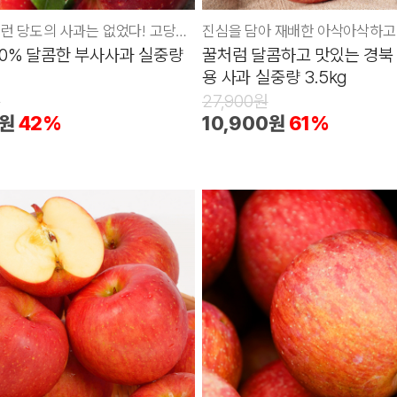
지금까지 이런 당도의 사과는 없었다! 고당도 사과
00% 달콤한 부사사과 실중량
꿀처럼 달콤하고 맛있는 경북
용 사과 실중량 3.5kg
원
27,900원
0원
42%
10,900원
61%