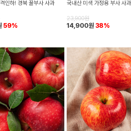
가격인하! 경북 꿀부사 사과
국내산 미색 가정용 부사 사과 
원
23,900원
원
59%
14,900원
38%