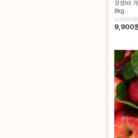
갓성비! 
8kg
23,900
9,900